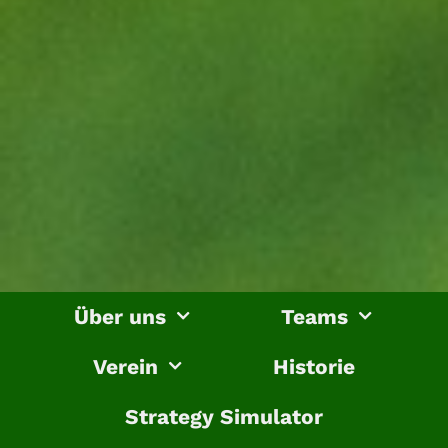
Zum
Über uns
Teams
Inhalt
springen
Verein
Historie
Strategy Simulator