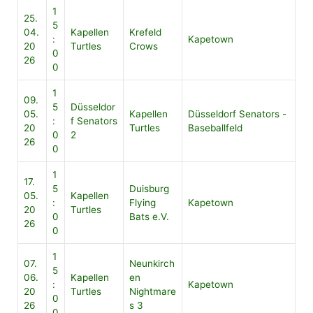
1
25.
5
04.
Kapellen
Krefeld
:
Kapetown
20
Turtles
Crows
0
26
0
1
09.
5
Düsseldor
05.
Kapellen
Düsseldorf Senators -
:
f Senators
20
Turtles
Baseballfeld
0
2
26
0
1
17.
5
Duisburg
05.
Kapellen
:
Flying
Kapetown
20
Turtles
0
Bats e.V.
26
0
1
07.
Neunkirch
5
06.
Kapellen
en
:
Kapetown
20
Turtles
Nightmare
0
26
s 3
0