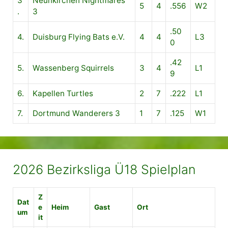
3
Neunkirchen Nightmares
5
4
.556
W2
.
3
.50
4.
Duisburg Flying Bats e.V.
4
4
L3
0
.42
5.
Wassenberg Squirrels
3
4
L1
9
6.
Kapellen Turtles
2
7
.222
L1
7.
Dortmund Wanderers 3
1
7
.125
W1
2026 Bezirksliga Ü18 Spielplan
Z
Dat
e
Heim
Gast
Ort
um
it