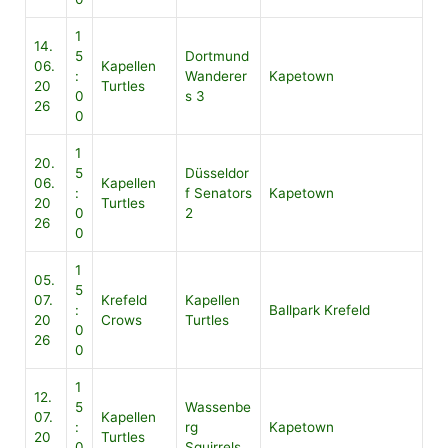
1
14.
5
Dortmund
06.
Kapellen
:
Wanderer
Kapetown
20
Turtles
0
s 3
26
0
1
20.
5
Düsseldor
06.
Kapellen
:
f Senators
Kapetown
20
Turtles
0
2
26
0
1
05.
5
07.
Krefeld
Kapellen
:
Ballpark Krefeld
20
Crows
Turtles
0
26
0
1
12.
5
Wassenbe
07.
Kapellen
:
rg
Kapetown
20
Turtles
0
Squirrels