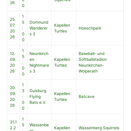
26
0
1
25.
5
Dortmund
07.
Kapellen
:
Wanderer
Hoeschpark
20
Turtles
0
s 3
26
0
1
12.
Neunkirch
Baseball- und
5
09.
en
Kapellen
Softballstadion
:
20
Nightmare
Turtles
Neunkirchen-
0
26
s 3
Wolperath
0
1
20.
3
Duisburg
09.
Kapellen
:
Flying
Batcave
20
Turtles
0
Bats e.V.
26
0
1
31.1
5
Wassenbe
2.2
Kapellen
Wassenberg Squirrels
:
rg