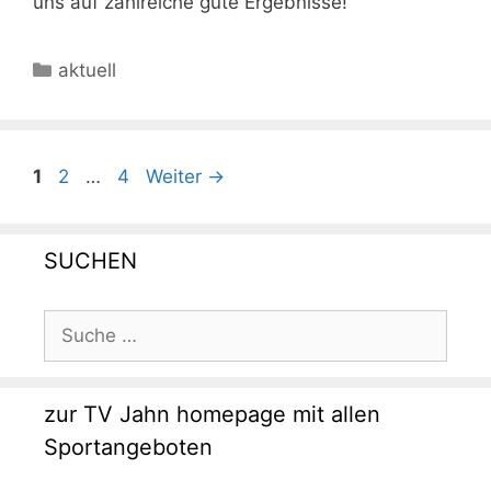
uns auf zahlreiche gute Ergebnisse!
Kategorien
aktuell
Seite
Seite
Seite
1
2
…
4
Weiter
→
SUCHEN
Suche
nach:
zur TV Jahn homepage mit allen
Sportangeboten